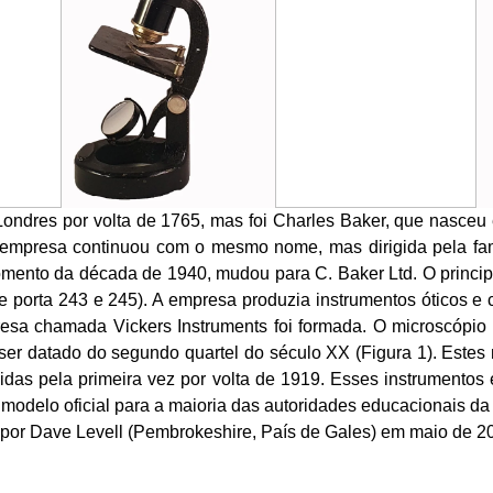
 Londres por volta de 1765, mas foi Charles Baker, que nasce
empresa continuou com o mesmo nome, mas dirigida pela fam
mento da década de 1940, mudou para C. Baker Ltd. O princip
orta 243 e 245). A empresa produzia instrumentos óticos e ci
sa chamada Vickers Instruments foi formada. O microscópio
r datado do segundo quartel do século XX (Figura 1). Estes m
das pela primeira vez por volta de 1919. Esses instrumentos 
 modelo oficial para a maioria das autoridades educacionais da
o por Dave Levell (Pembrokeshire, País de Gales) em maio de 2