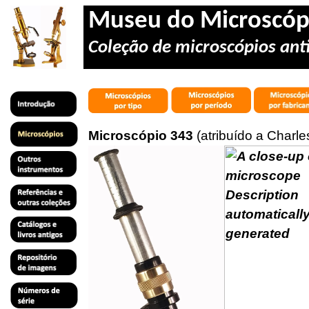
Museu do Microscóp
Coleção de microscópios anti
Microscópio 343
(atribuído a Charl