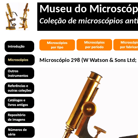
Museu do Microscóp
Coleção de microscópios anti
Microscópio 298 (W Watson & Sons Ltd; 