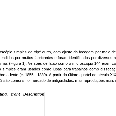
ópio simples de tripé curto, com ajuste da focagem por meio de p
endidos por muitos fabricantes e foram identificados por diversos
rnas (Figura 1). Versões de latão como o microscópio 144 eram c
 simples eram usados ​​como lupas para trabalhos como dissecaçã
e a lente (c. 1855 - 1880). A partir do último quartel do século X
lo 19 são comuns no mercado de antiguidades, mas reproduções ma